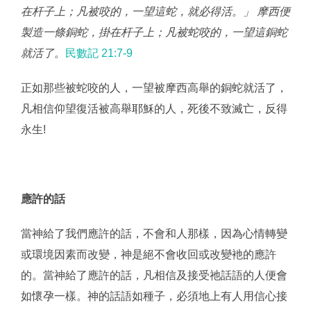
在杆子上；凡被咬的，一望這蛇，就必得活。」 摩西便
製造一條銅蛇，掛在杆子上；凡被蛇咬的，一望這銅蛇
就活了。
民數記 21:7‭-‬9
正如那些被蛇咬的人，一望被摩西高舉的銅蛇就活了，
凡相信仰望復活被高舉耶穌的人，死後不致滅亡，反得
永生!
應許的話
當神給了我們應許的話，不會和人那樣，因為心情轉變
或環境因素而改變，神是絕不會收回或改變衪的應許
的。當神給了應許的話，凡相信及接受祂話語的人便會
如懷孕一樣。神的話語如種子，必須地上有人用信心接