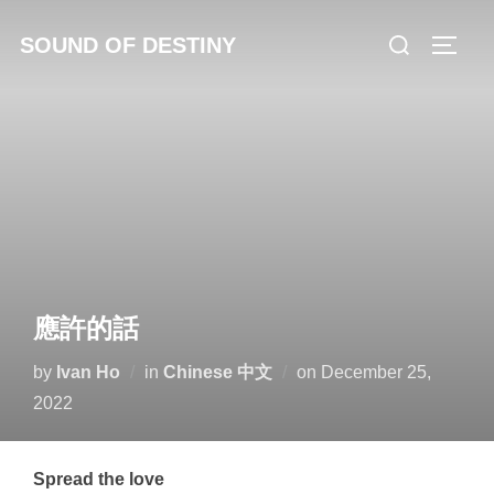
Skip
Search
SOUND OF DESTINY
to
TOGG
for:
content
應許的話
Posted
by
Ivan Ho
in
Chinese 中文
on
December 25,
on
2022
Spread the love