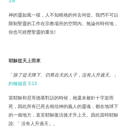
3:8
神的靈如風一樣，人不知曉祂的何去何從。我們不可以
限制聖靈的工作在宗教場所的空間內。無論何時何地，
你也可經歷聖靈的重生!
耶穌從天上而來
「
除了從天降下、仍舊在天的人子，沒有人升過天
。」
約翰福音 3:13
當耶穌和尼哥德慕對話的時候，祂還未被針十字架而
死，因此所有已死去相信神的義人的靈魂，都在地球下
的一個地方，直至耶穌復活後才升上天。因此當時耶穌
說: 「 没有人升過天」。