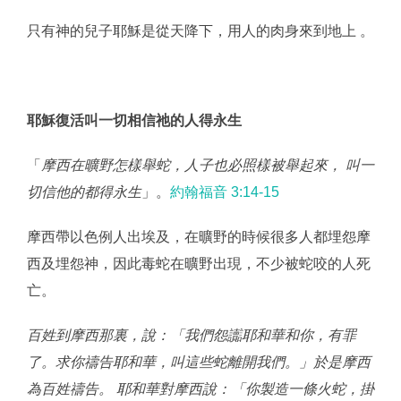
只有神的兒子耶穌是從天降下，用人的肉身來到地上 。
耶穌復活叫一切相信祂的人得永生
「
摩西在曠野怎樣舉蛇，人子也必照樣被舉起來， 叫一
切信他的都得永生
」。
約翰福音 3:14‭-‬15
摩西帶以色例人出埃及，在曠野的時候很多人都埋怨摩
西及埋怨神，因此毒蛇在曠野出現，不少被蛇咬的人死
亡。
百姓到摩西那裏，說：「我們怨讟耶和華和你，有罪
了。求你禱告耶和華，叫這些蛇離開我們。」於是摩西
為百姓禱告。 耶和華對摩西說：「你製造一條火蛇，掛