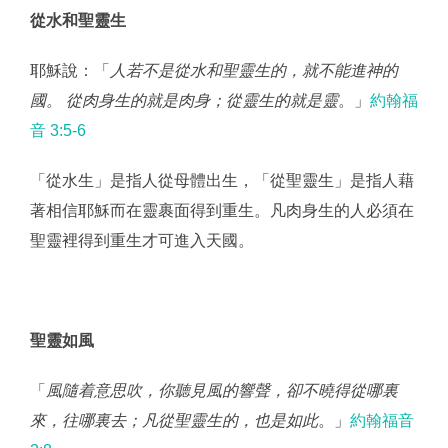
從水和聖靈生
耶穌說：「
人若不是從水和聖靈生的，就不能進神的
國。 從肉身生的就是肉身；從靈生的就是靈
。」
約翰福
音 3:5‭-‬6
「從水生」是指人從母體出生，「從聖靈生」是指人藉
著相信耶穌而在靈裹面得到重生。凡肉身生的人必須在
聖靈裡得到重生才可進入天國。
聖靈如風
「
風隨着意思吹，你聽見風的響聲，卻不曉得從哪裏
來，往哪裏去；凡從聖靈生的，也是如此
。」
約翰福音